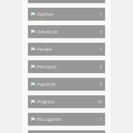
Opichen
1
Oxkutzcab
3
Panabá
1
Peto (yuc)
2
Popolnáh
2
Progreso
10
Río Lagartos
1