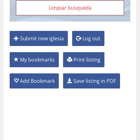
Submit new iglesia
Log out
My bookmarks
Print listing
Add Bookmark
Save listing in PDF