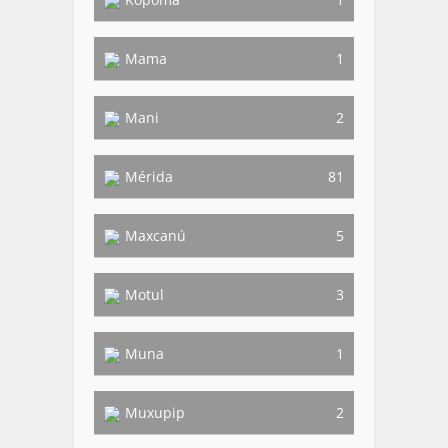
Mama
1
Mani
2
Mérida
81
Maxcanú
5
Motul
3
Muna
1
Muxupip
2