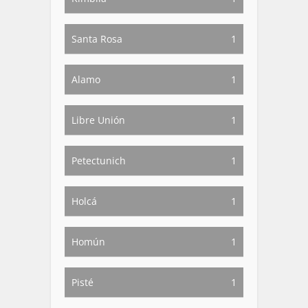
Santa Rosa
1
Alamo
1
Libre Unión
1
Petectunich
1
Holcá
1
Homún
1
Pisté
1