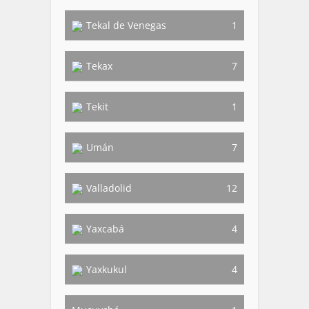
Tekal de Venegas
1
Tekax
7
Tekit
1
Umán
7
Valladolid
12
Yaxcabá
4
Yaxkukul
4