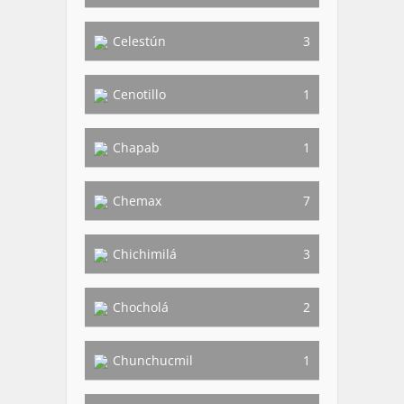
Celestún
3
Cenotillo
1
Chapab
1
Chemax
7
Chichimilá
3
Chocholá
2
Chunchucmil
1