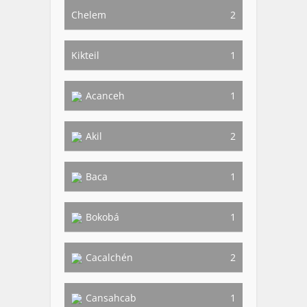
Chelem
2
Kikteil
1
Acanceh
1
Akil
2
Baca
1
Bokobá
1
Cacalchén
2
Cansahcab
1