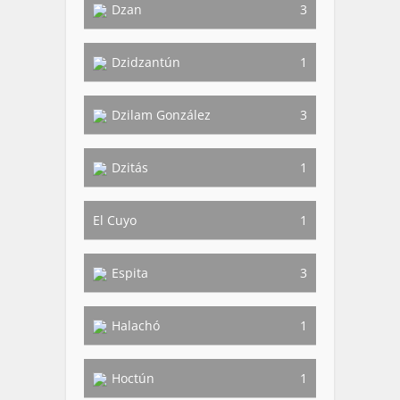
Dzan
3
Dzidzantún
1
Dzilam González
3
Dzitás
1
El Cuyo
1
Espita
3
Halachó
1
Hoctún
1