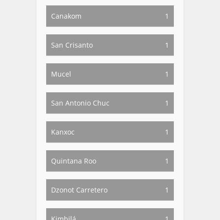
Canakom
1
San Crisanto
1
Mucel
1
San Antonio Chuc
1
Kanxoc
1
Quintana Roo
1
Dzonot Carretero
1
Kimbilá
1