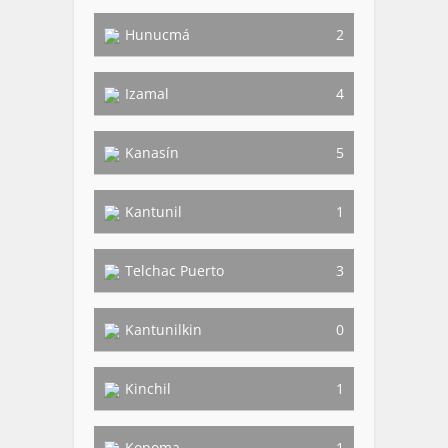
Hunucmá
2
Izamal
4
Kanasín
5
Kantunil
1
Telchac Puerto
3
Kantunilkin
0
Kinchil
1
Kopoma
1