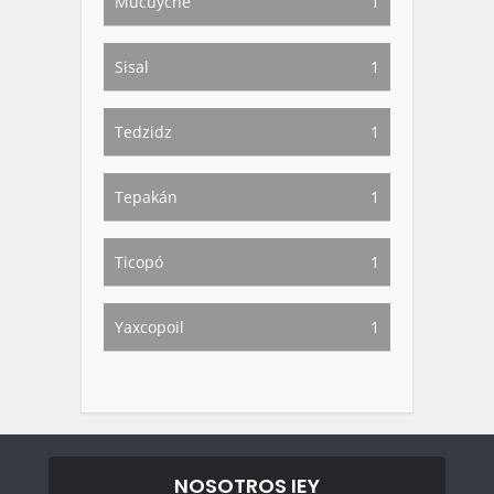
Mucuyché
1
Sisal
1
Tedzidz
1
Tepakán
1
Ticopó
1
Yaxcopoil
1
NOSOTROS IEY