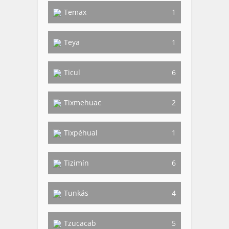
Temax
1
Teya
1
Ticul
6
Tixmehuac
2
Tixpéhual
1
Tizimín
6
Tunkás
4
Tzucacab
5