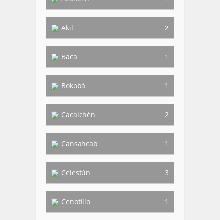
Akil
2
Baca
1
Bokobá
1
Cacalchén
2
Cansahcab
1
Celestún
3
Cenotillo
1