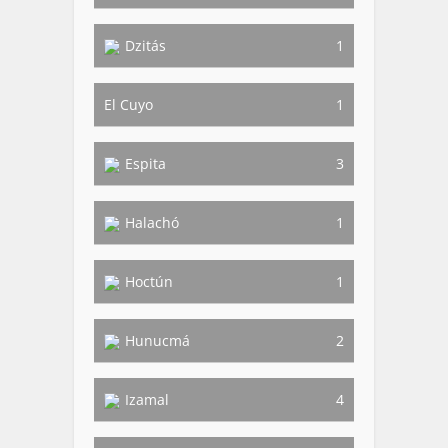
Dzitás
1
El Cuyo
1
Espita
3
Halachó
1
Hoctún
1
Hunucmá
2
Izamal
4