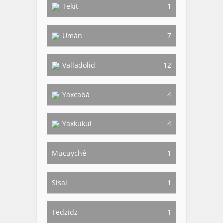
Tekit
1
Umán
7
Valladolid
12
Yaxcabá
4
Yaxkukul
4
Mucuyché
1
Sisal
1
Tedzidz
1