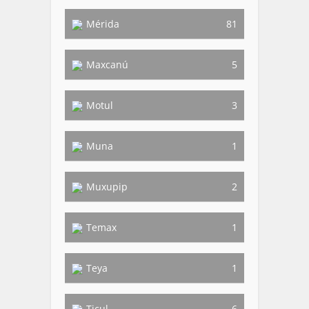
Mérida
81
Maxcanú
5
Motul
3
Muna
1
Muxupip
2
Temax
1
Teya
1
Ticul
6