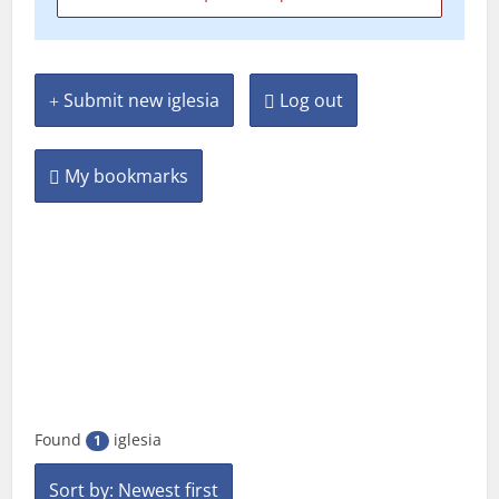
Submit new iglesia
Log out
My bookmarks
Found
iglesia
1
Sort by: Newest first