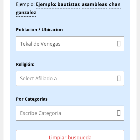
Ejemplo:
Ejemplo: bautistas
asambleas
chan
gonzalez
Poblacion / Ubicacion
Religión:
Por Categorias