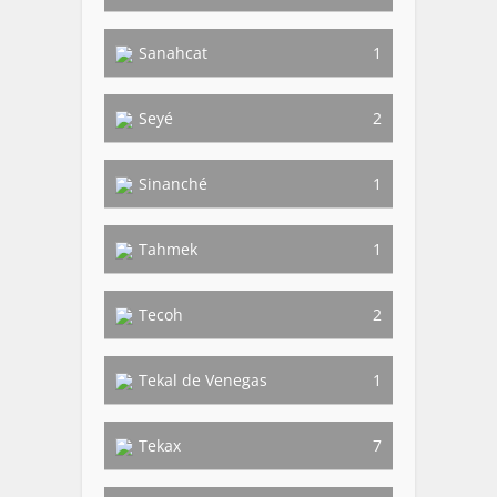
Sanahcat
1
Seyé
2
Sinanché
1
Tahmek
1
Tecoh
2
Tekal de Venegas
1
Tekax
7