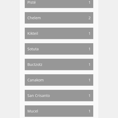
Pisté
1
Chelem
2
Kikteil
1
Sotuta
1
Buctzotz
1
Canakom
1
San Crisanto
1
Mucel
1