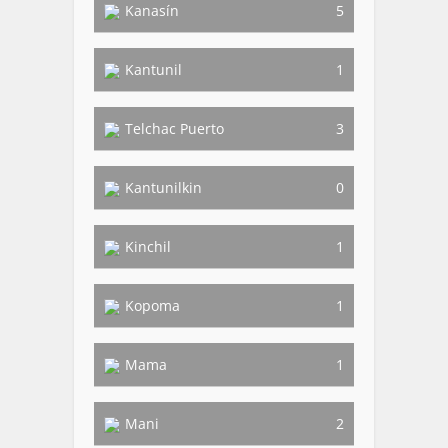
Kanasín
5
Kantunil
1
Telchac Puerto
3
Kantunilkin
0
Kinchil
1
Kopoma
1
Mama
1
Mani
2