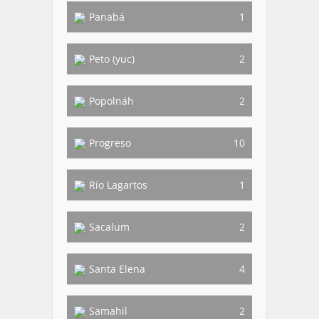
Panabá
1
Peto (yuc)
2
Popolnáh
2
Progreso
10
Río Lagartos
1
Sacalum
2
Santa Elena
4
Samahil
2