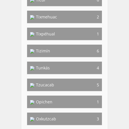
Tixmehuac
2
Tixpéhual
1
Tizimín
6
Tunkás
4
Tzucacab
5
Opichen
1
Oxkutzcab
3