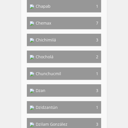
Chapab
1
Chemax
7
Chichimilá
3
Chocholá
2
Chunchucmil
1
Dzan
3
Dzidzantún
1
Dzilam González
3