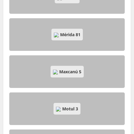
Mérida
81
Maxcanú
5
Motul
3