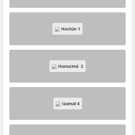
Hoctún
1
Hunucmá
2
Izamal
4