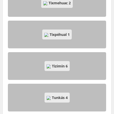
Tixmehuac
2
Tixpéhual
1
Tizimín
6
Tunkás
4