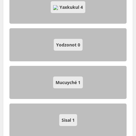
Yaxkukul
4
Yodzonot
0
Mucuyché
1
Sisal
1