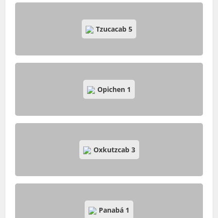
Tzucacab
5
Opichen
1
Oxkutzcab
3
Panabá
1