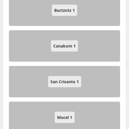
Buctzotz
1
Canakom
1
San Crisanto
1
Mucel
1