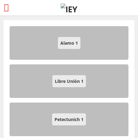
Alamo
1
Libre Unión
1
Petectunich
1