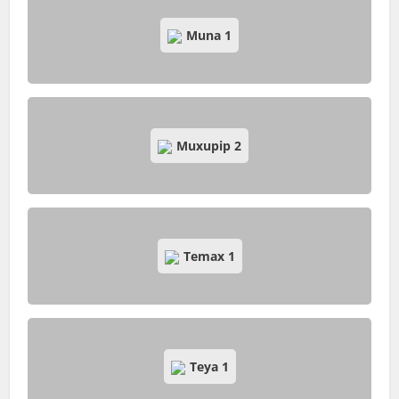
Muna
1
Muxupip
2
Temax
1
Teya
1