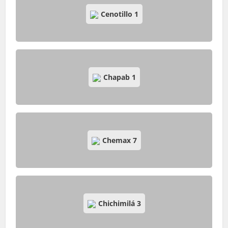
Cenotillo
1
Chapab
1
Chemax
7
Chichimilá
3