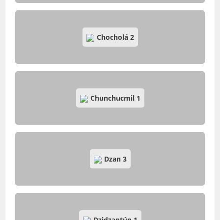
Chocholá
2
Chunchucmil
1
Dzan
3
Dzidzantún
1