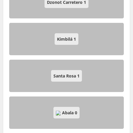
Dzonot Carretero
1
Kimbilá
1
Santa Rosa
1
Abala
0