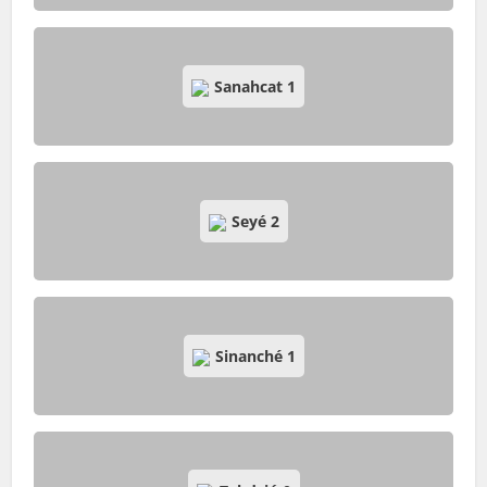
Sanahcat
1
Seyé
2
Sinanché
1