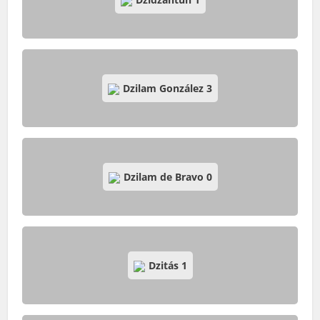
Dzilam González
3
Dzilam de Bravo
0
Dzitás
1