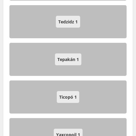
Tedzidz
1
Tepakán
1
Ticopó
1
Yaxcopoil
1