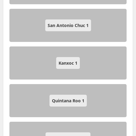
San Antonio Chuc
1
Kanxoc
1
Quintana Roo
1