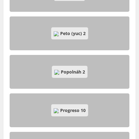
Peto (yuc)
2
Popolnáh
2
Progreso
10