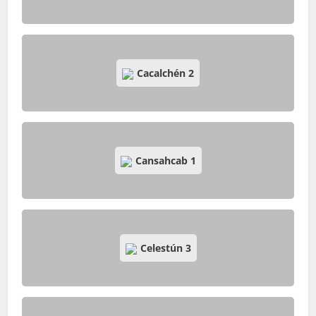
Cacalchén
2
Cansahcab
1
Celestún
3