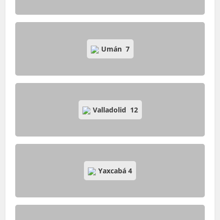
Umán
7
Valladolid
12
Yaxcabá
4