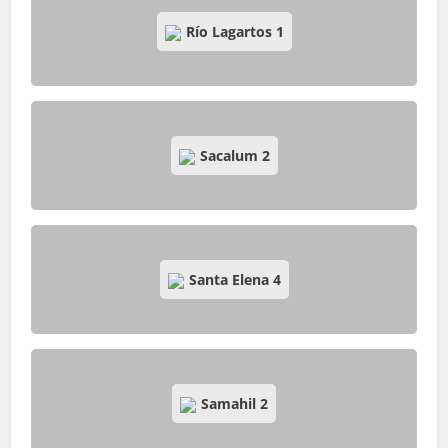
Río Lagartos
1
Sacalum
2
Santa Elena
4
Samahil
2