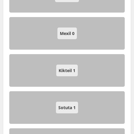
Mexil
0
Kikteil
1
Sotuta
1