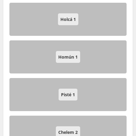
Holcá
1
Homún
1
Pisté
1
Chelem
2