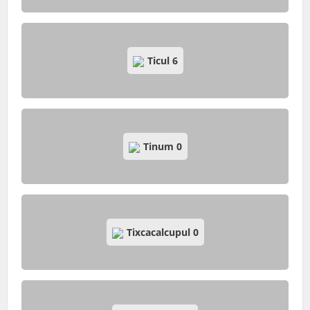
Ticul
6
Tinum
0
Tixcacalcupul
0