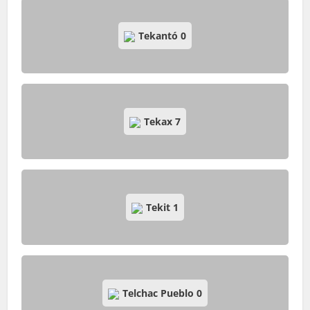
Tekantó
0
Tekax
7
Tekit
1
Telchac Pueblo
0