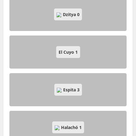
Dzitya
0
El Cuyo
1
Espita
3
Halachó
1