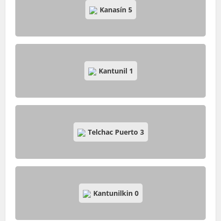
Kanasín
5
Kantunil
1
Telchac Puerto
3
Kantunilkin
0