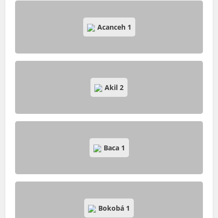
Acanceh
1
Akil
2
Baca
1
Bokobá
1