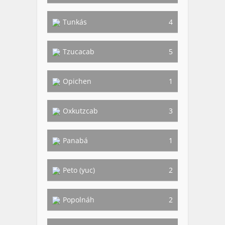
Tunkás
4
Tzucacab
5
Opichen
1
Oxkutzcab
3
Panabá
1
Peto (yuc)
2
Popolnáh
2