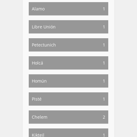
Alamo
1
Libre Unión
1
Petectunich
1
Holcá
1
Homún
1
Pisté
1
Chelem
2
Kikteil
1