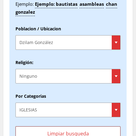
Ejemplo:
Ejemplo: bautistas
asambleas
chan
gonzalez
Poblacion / Ubicacion
Religión:
Por Categorias