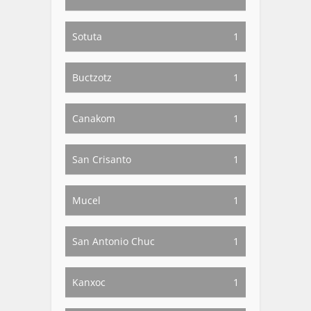
Sotuta
1
Buctzotz
1
Canakom
1
San Crisanto
1
Mucel
1
San Antonio Chuc
1
Kanxoc
1