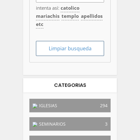
intenta así:
catolico
mariachis
templo
apellidos
etc
CATEGORIAS
IGLESIAS
294
SEMINARIOS
3