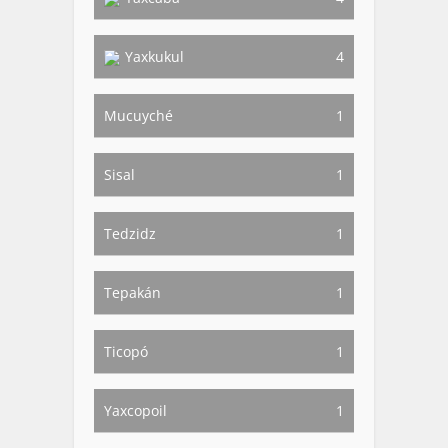
Yaxkukul
4
Mucuyché
1
Sisal
1
Tedzidz
1
Tepakán
1
Ticopó
1
Yaxcopoil
1