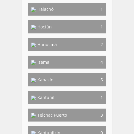
Halachó
1
Hoctún
1
Hunucmá
2
Izamal
4
Kanasín
5
Kantunil
1
Telchac Puerto
3
Kantunilkin
0