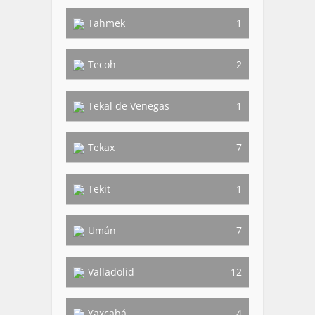
Tahmek
1
Tecoh
2
Tekal de Venegas
1
Tekax
7
Tekit
1
Umán
7
Valladolid
12
Yaxcabá
4