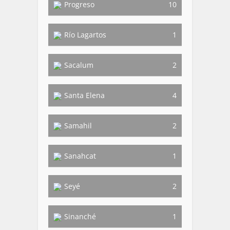
Progreso
10
Río Lagartos
1
Sacalum
2
Santa Elena
4
Samahil
2
Sanahcat
1
Seyé
2
Sinanché
1