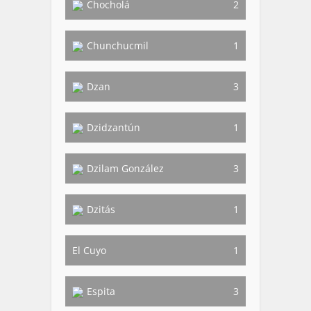
Chocholá
2
Chunchucmil
1
Dzan
3
Dzidzantún
1
Dzilam González
3
Dzitás
1
El Cuyo
1
Espita
3