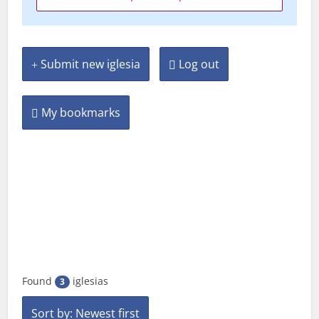
Submit new iglesia
Log out
My bookmarks
Found
iglesias
3
Sort by: Newest first