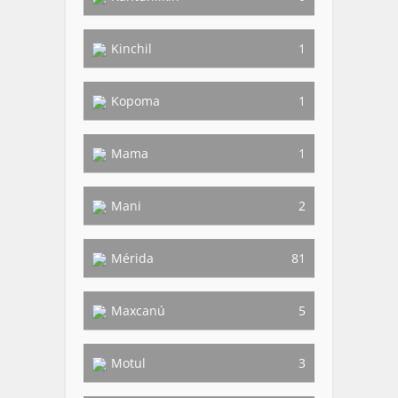
Kinchil
1
Kopoma
1
Mama
1
Mani
2
Mérida
81
Maxcanú
5
Motul
3