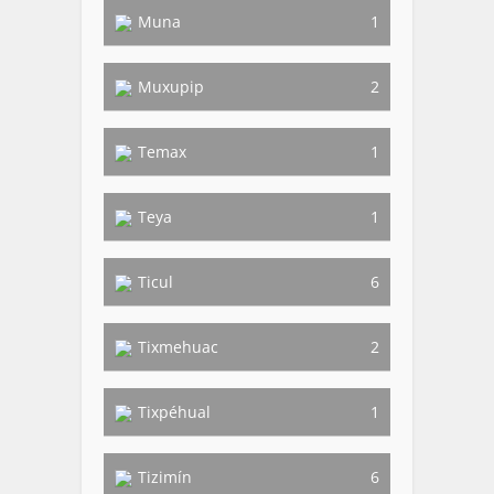
Muna
1
Muxupip
2
Temax
1
Teya
1
Ticul
6
Tixmehuac
2
Tixpéhual
1
Tizimín
6