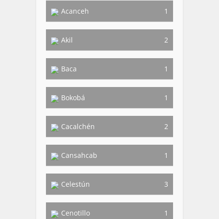
Acanceh
1
Akil
2
Baca
1
Bokobá
1
Cacalchén
2
Cansahcab
1
Celestún
3
Cenotillo
1