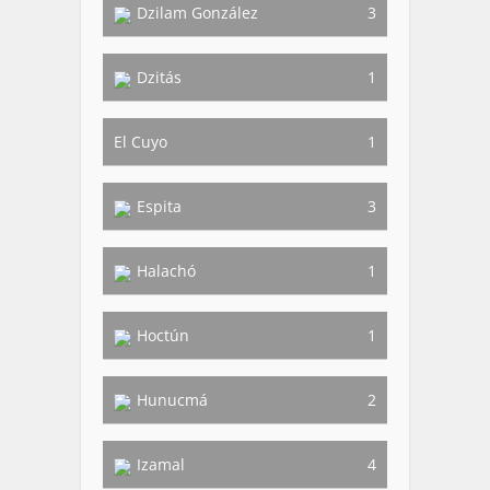
Dzilam González
3
Dzitás
1
El Cuyo
1
Espita
3
Halachó
1
Hoctún
1
Hunucmá
2
Izamal
4