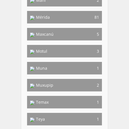
Mani
2
Mérida
81
Maxcanú
5
Motul
3
Muna
1
Muxupip
2
Temax
1
Teya
1