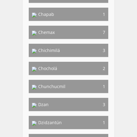
Chapab
1
Chemax
7
Chichimilá
3
Chocholá
2
Chunchucmil
1
Dzan
3
Dzidzantún
1