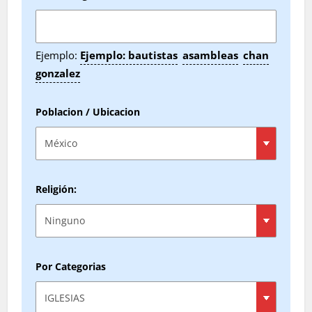
Ejemplo:
Ejemplo: bautistas
asambleas
chan
gonzalez
Poblacion / Ubicacion
Religión:
Por Categorias