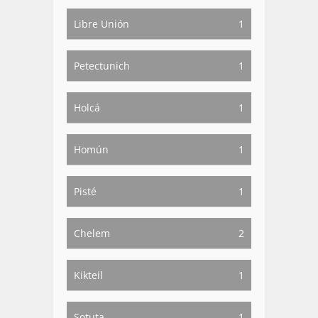
Libre Unión
1
Petectunich
1
Holcá
1
Homún
1
Pisté
1
Chelem
2
Kikteil
1
Sotuta
1