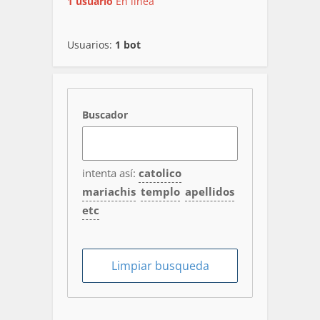
1 usuario
En línea
Usuarios:
1 bot
Buscador
intenta así:
catolico
mariachis
templo
apellidos
etc