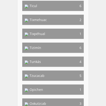
Ticul
6
Tixmehuac
2
Tixpéhual
1
Tizimín
6
Tunkás
4
Tzucacab
5
Opichen
1
Oxkutzcab
3