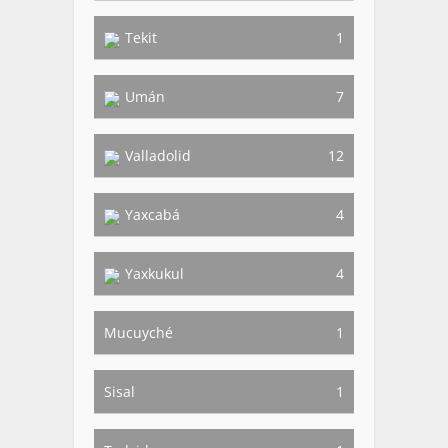
Tekit
1
Umán
7
Valladolid
12
Yaxcabá
4
Yaxkukul
4
Mucuyché
1
Sisal
1