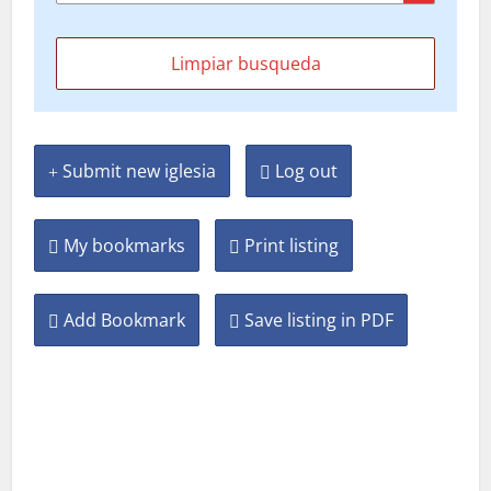
Submit new iglesia
Log out
My bookmarks
Print listing
Add Bookmark
Save listing in PDF