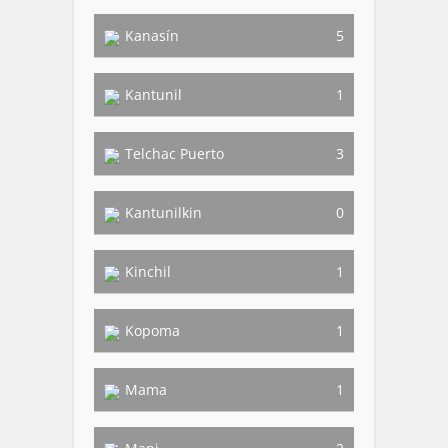
Kanasín
5
Kantunil
1
Telchac Puerto
3
Kantunilkin
0
Kinchil
1
Kopoma
1
Mama
1