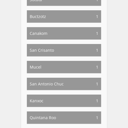
Buctzotz
1
Canakom
1
San Crisanto
1
Mucel
1
San Antonio Chuc
1
Kanxoc
1
Quintana Roo
1