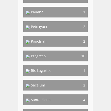
Panabá
1
Peto (yuc)
2
Popolnáh
2
Progreso
10
Río Lagartos
1
Sacalum
2
Santa Elena
4