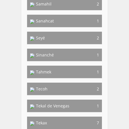
Samahil
2
Sanahcat
1
Seyé
2
Sinanché
1
Tahmek
1
Tecoh
2
Tekal de Venegas
1
Tekax
7