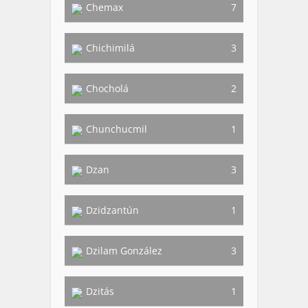
Chemax
7
Chichimilá
3
Chocholá
2
Chunchucmil
1
Dzan
3
Dzidzantún
1
Dzilam González
3
Dzitás
1