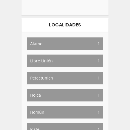
LOCALIDADES
Alamo
1
Libre Unión
1
Petectunich
1
Holcá
1
Homún
1
Pisté
1