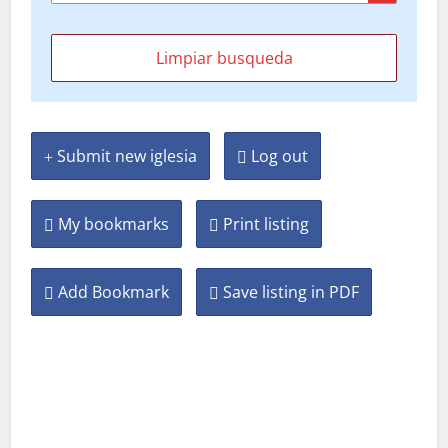
Submit new iglesia
Log out
My bookmarks
Print listing
Add Bookmark
Save listing in PDF