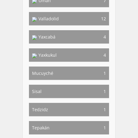
Umán
7
Valladolid
12
Yaxcabá
4
Yaxkukul
4
Mucuyché
1
Sisal
1
Tedzidz
1
Tepakán
1