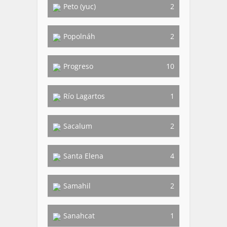
Peto (yuc)
2
Popolnáh
2
Progreso
10
Río Lagartos
1
Sacalum
2
Santa Elena
4
Samahil
2
Sanahcat
1