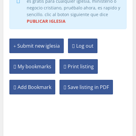
es gratis para cualquier iglesia, ministerio o
negocio cristiano, pruébalo ahora, es rapido y
sencillo. clic al boton siguiente que dice
PUBLICAR IGLESIA
Submit new iglesia
Log out
My bookmarks
Print listing
Add Bookmark
Save listing in PDF