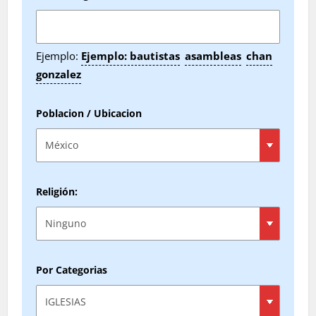
Ejemplo:
Ejemplo: bautistas
asambleas
chan
gonzalez
Poblacion / Ubicacion
Religión:
Por Categorias