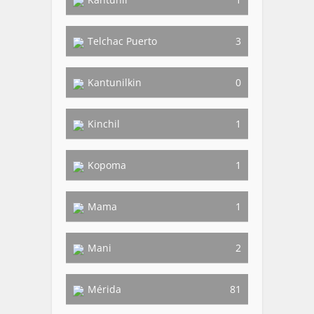
Telchac Puerto
3
Kantunilkin
0
Kinchil
1
Kopoma
1
Mama
1
Mani
2
Mérida
81