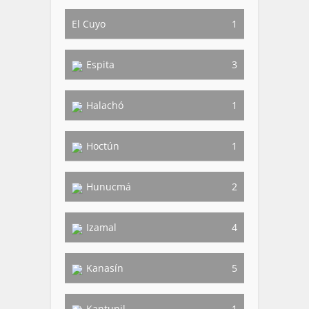
El Cuyo
1
Espita
3
Halachó
1
Hoctún
1
Hunucmá
2
Izamal
4
Kanasín
5
Kantunil
1