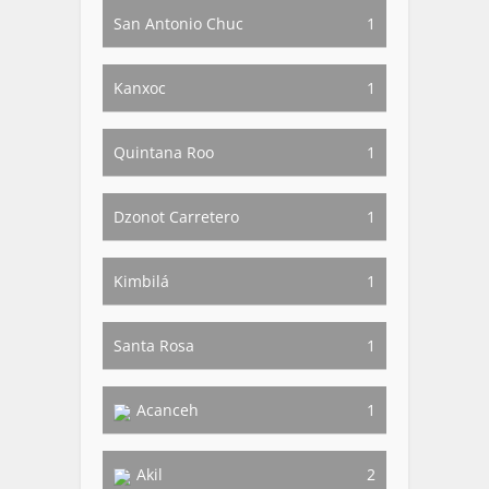
San Antonio Chuc
1
Kanxoc
1
Quintana Roo
1
Dzonot Carretero
1
Kimbilá
1
Santa Rosa
1
Acanceh
1
Akil
2