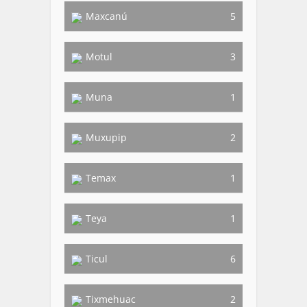
Maxcanú
5
Motul
3
Muna
1
Muxupip
2
Temax
1
Teya
1
Ticul
6
Tixmehuac
2