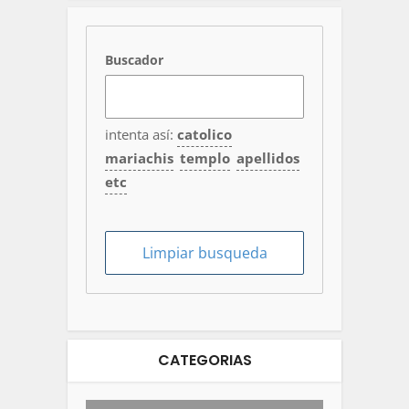
Buscador
intenta así:
catolico
mariachis
templo
apellidos
etc
CATEGORIAS