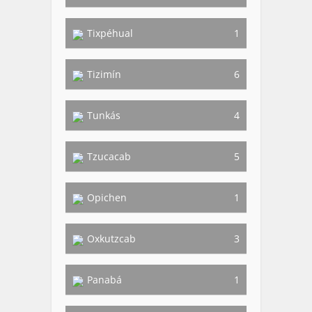
Tixpéhual
1
Tizimín
6
Tunkás
4
Tzucacab
5
Opichen
1
Oxkutzcab
3
Panabá
1