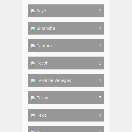
Seyé
2
Sinanché
1
Tahmek
1
Tecoh
2
Tekal de Venegas
1
Tekax
7
Tekit
1