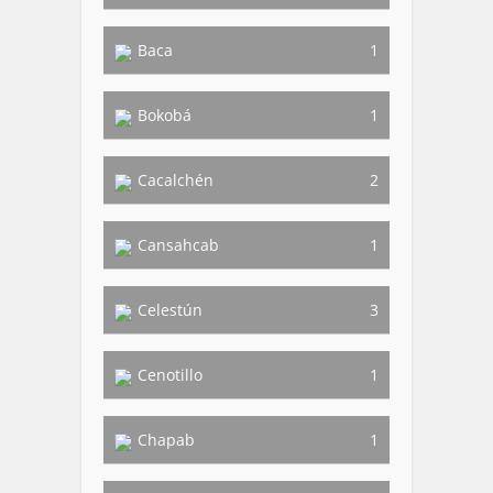
Baca
1
Bokobá
1
Cacalchén
2
Cansahcab
1
Celestún
3
Cenotillo
1
Chapab
1