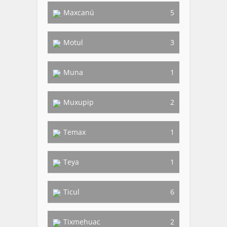
Maxcanú
5
Motul
3
Muna
1
Muxupip
2
Temax
1
Teya
1
Ticul
6
Tixmehuac
2