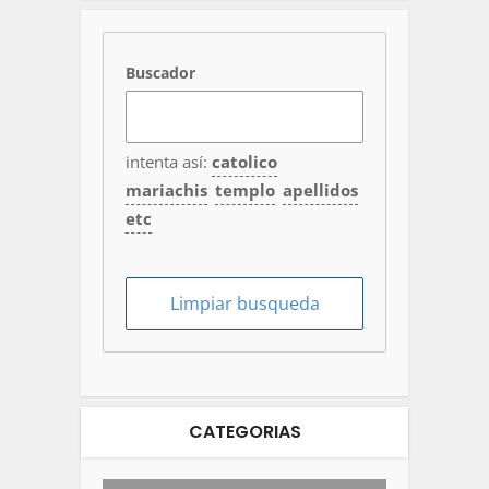
Buscador
intenta así:
catolico
mariachis
templo
apellidos
etc
CATEGORIAS