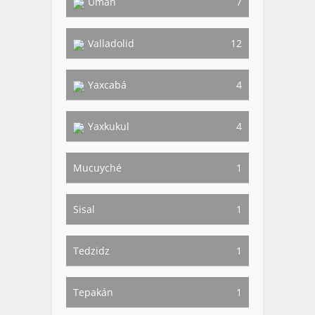
Umán
7
Valladolid
12
Yaxcabá
4
Yaxkukul
4
Mucuyché
1
Sisal
1
Tedzidz
1
Tepakán
1