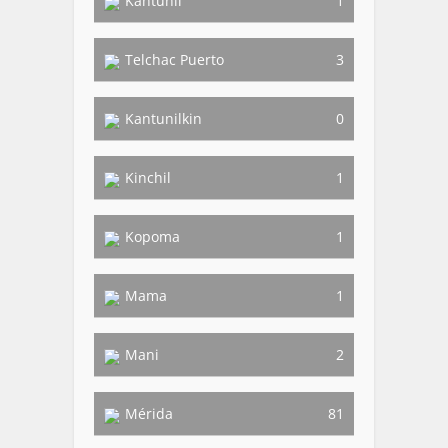
Kantunil
1
Telchac Puerto
3
Kantunilkin
0
Kinchil
1
Kopoma
1
Mama
1
Mani
2
Mérida
81