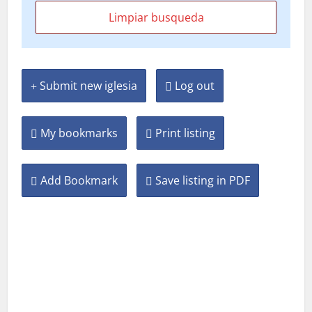
Submit new iglesia
Log out
My bookmarks
Print listing
Add Bookmark
Save listing in PDF