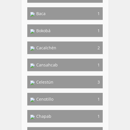
Baca
1
Bokobá
1
Cacalchén
2
Cansahcab
1
Celestún
3
Cenotillo
1
Chapab
1