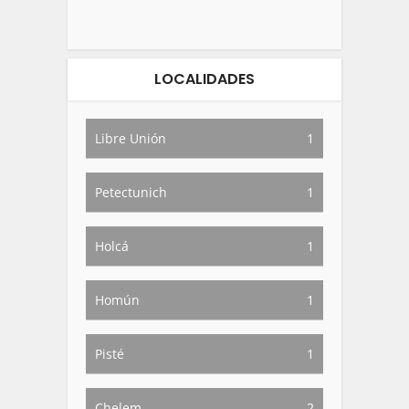
LOCALIDADES
Libre Unión
1
Petectunich
1
Holcá
1
Homún
1
Pisté
1
Chelem
2