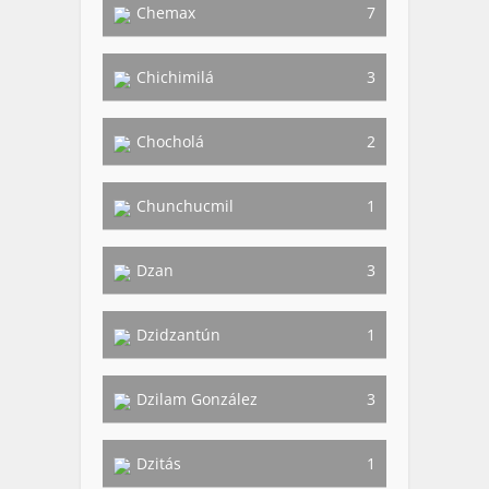
Chemax
7
Chichimilá
3
Chocholá
2
Chunchucmil
1
Dzan
3
Dzidzantún
1
Dzilam González
3
Dzitás
1