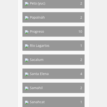
Peto (yuc)
2
Popolnáh
2
Progreso
10
Río Lagartos
1
Sacalum
2
Santa Elena
4
Samahil
2
Sanahcat
1