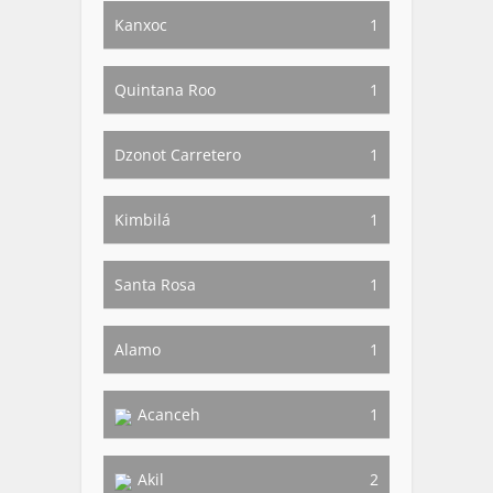
Kanxoc
1
Quintana Roo
1
Dzonot Carretero
1
Kimbilá
1
Santa Rosa
1
Alamo
1
Acanceh
1
Akil
2