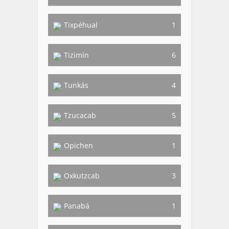
Tixpéhual
1
Tizimín
6
Tunkás
4
Tzucacab
5
Opichen
1
Oxkutzcab
3
Panabá
1