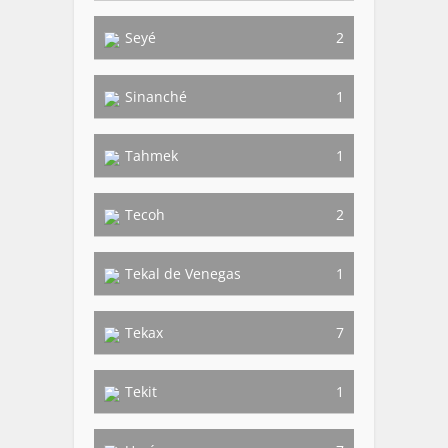
Seyé
2
Sinanché
1
Tahmek
1
Tecoh
2
Tekal de Venegas
1
Tekax
7
Tekit
1