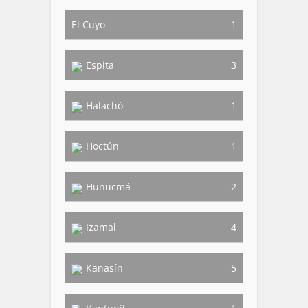
El Cuyo
1
Espita
3
Halachó
1
Hoctún
1
Hunucmá
2
Izamal
4
Kanasín
5