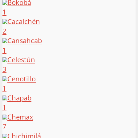
Bokobá
1
Cacalchén
2
Cansahcab
1
Celestún
3
Cenotillo
1
Chapab
1
Chemax
7
Chichimilá