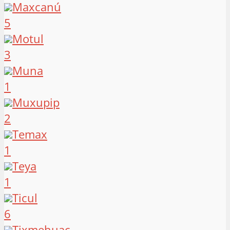
Maxcanú
5
Motul
3
Muna
1
Muxupip
2
Temax
1
Teya
1
Ticul
6
Tixmehuac