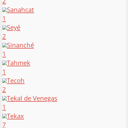
2
Sanahcat
1
Seyé
2
Sinanché
1
Tahmek
1
Tecoh
2
Tekal de Venegas
1
Tekax
7