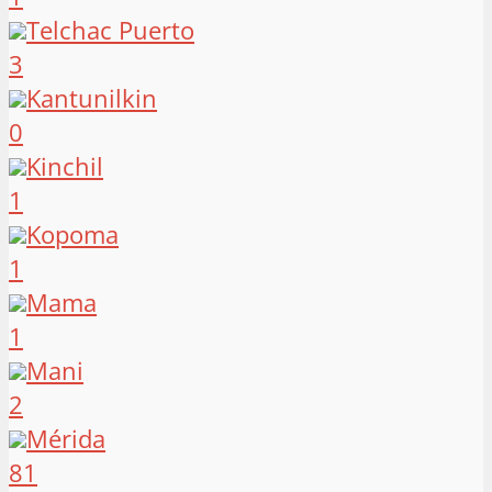
Telchac Puerto
3
Kantunilkin
0
Kinchil
1
Kopoma
1
Mama
1
Mani
2
Mérida
81