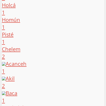
Holcá
1
Homún
1
Pisté
1
Chelem
2
Acanceh
1
Akil
2
Baca
1