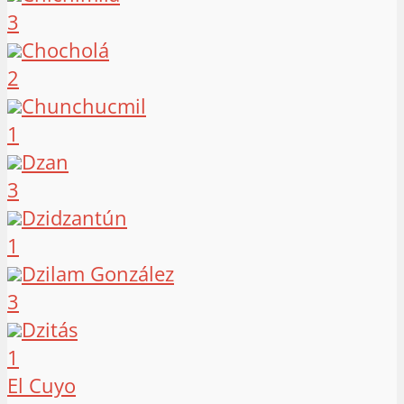
3
Chocholá
2
Chunchucmil
1
Dzan
3
Dzidzantún
1
Dzilam González
3
Dzitás
1
El Cuyo