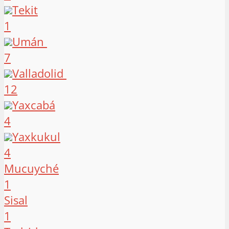
Tekit
1
Umán
7
Valladolid
12
Yaxcabá
4
Yaxkukul
4
Mucuyché
1
Sisal
1