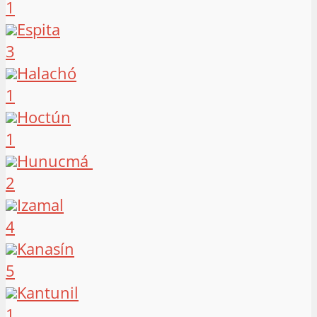
1
Espita
3
Halachó
1
Hoctún
1
Hunucmá
2
Izamal
4
Kanasín
5
Kantunil
1