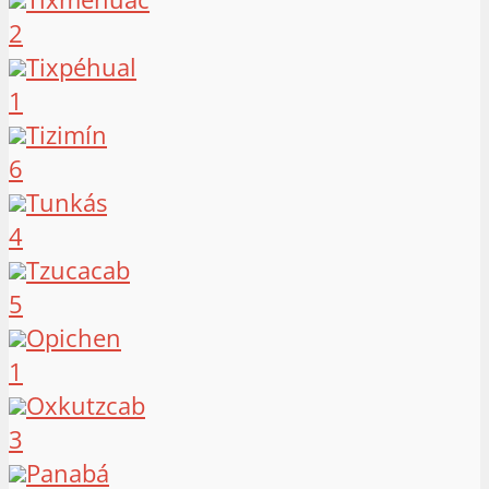
2
Tixpéhual
1
Tizimín
6
Tunkás
4
Tzucacab
5
Opichen
1
Oxkutzcab
3
Panabá