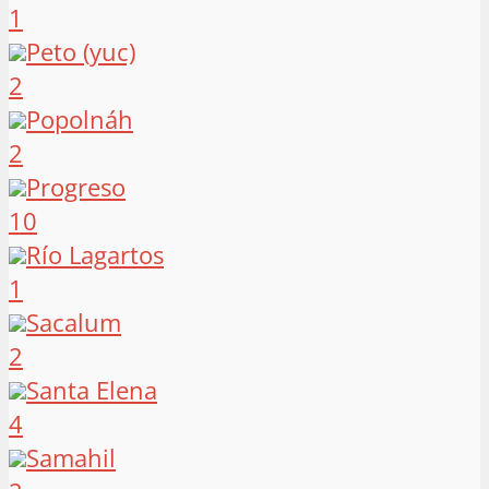
1
Peto (yuc)
2
Popolnáh
2
Progreso
10
Río Lagartos
1
Sacalum
2
Santa Elena
4
Samahil