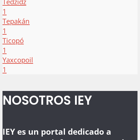
Tedzidz
1
Tepakán
1
Ticopó
1
Yaxcopoil
1
NOSOTROS IEY
IEY es un portal dedicado a