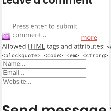
Leave a comment
more
Allowed
HTML
tags and attributes:
<
<blockquote> <code> <em> <strong>
Send message t