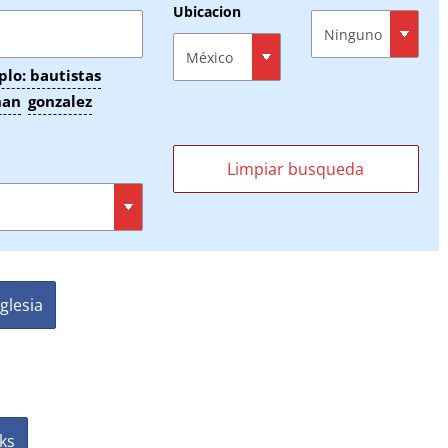
Ubicacion
lo: bautistas
han
gonzalez
glesia
ks