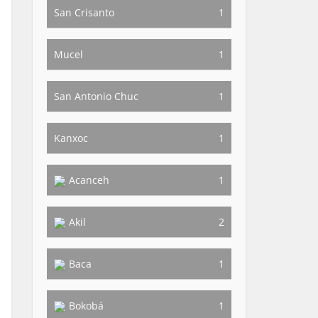
San Crisanto
1
Mucel
1
San Antonio Chuc
1
Kanxoc
1
Acanceh
1
Akil
2
Baca
1
Bokobá
1