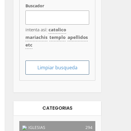
Buscador
intenta así:
catolico
mariachis
templo
apellidos
etc
CATEGORIAS
IGLESIAS
294