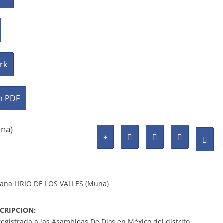
rk
in PDF
una)
tiana LIRIO DE LOS VALLES (Muna)
CRIPCION:
 registrada a las Asambleas De Dios en México del distrito