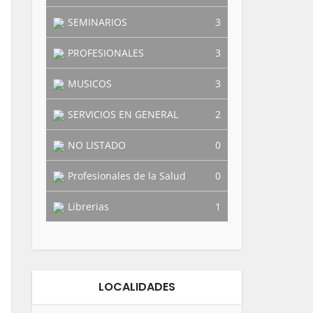
SEMINARIOS
3
PROFESIONALES
3
MUSICOS
3
SERVICIOS EN GENERAL
2
NO LISTADO
0
Profesionales de la Salud
0
Librerias
1
LOCALIDADES