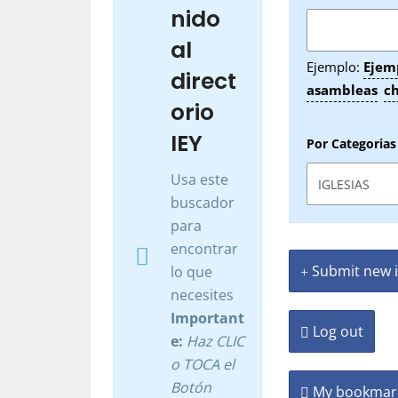
nido
al
Ejemplo:
Ejemp
direct
asambleas
c
orio
IEY
Por Categorias
Usa este
buscador
para
encontrar
Submit new i
lo que
necesites
Important
Log out
e:
Haz CLIC
o TOCA el
Botón
My bookmar