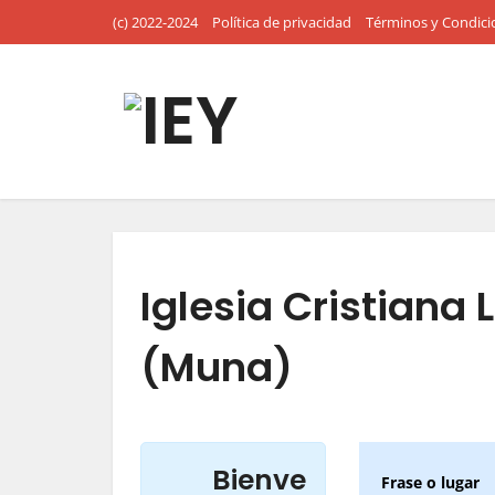
(c) 2022-2024
Política de privacidad
Términos y Condici
Iglesia Cristiana 
(Muna)
Bienve
Frase o lugar