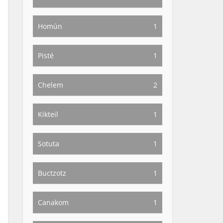
Homún
1
Pisté
1
Chelem
2
Kikteil
1
Sotuta
1
Buctzotz
1
Canakom
1