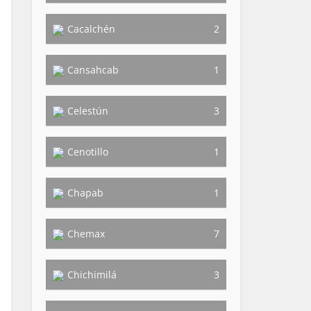
Cacalchén
2
Cansahcab
1
Celestún
3
Cenotillo
1
Chapab
1
Chemax
7
Chichimilá
3