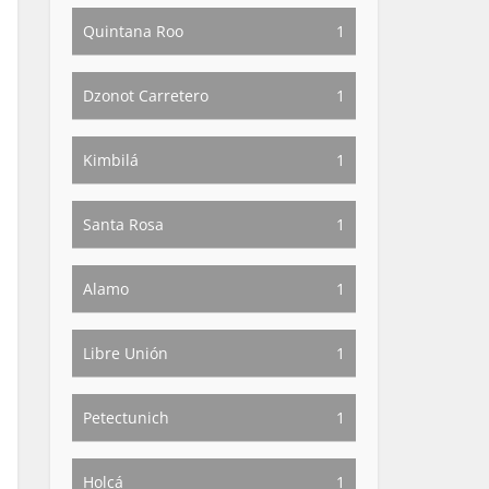
Quintana Roo
1
Dzonot Carretero
1
Kimbilá
1
Santa Rosa
1
Alamo
1
Libre Unión
1
Petectunich
1
Holcá
1