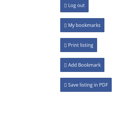
Log out
My bookmarks
Print listing
Add Bookmark
Save listing in PDF