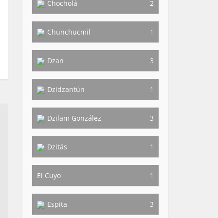
Chocholá
2
Chunchucmil
1
Dzan
3
Dzidzantún
1
Dzilam González
3
Dzitás
1
El Cuyo
1
Espita
3