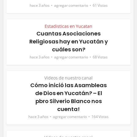
hace 3 años
agregar comentario
61 Vistas
Estadisticas en Yucatan
Cuantas Asociaciones
Religiosas hay en Yucatán y
cuáles son?
hace 3 años
agregar comentario
68 Vistas
Videos de nuestro canal
Cómo inició las Asambleas
de Dios en Yucatán? – El
pbro Silverio Blanco nos
cuenta!
hace 3 años
agregar comentario
164 Vistas