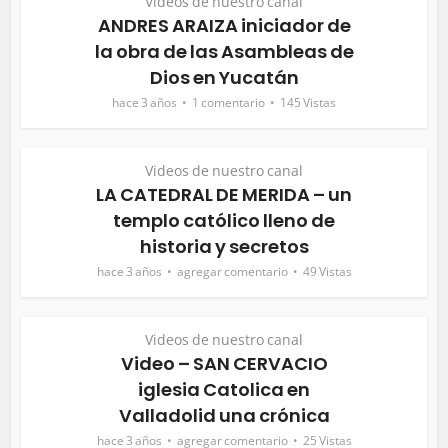
Videos de nuestro canal
ANDRES ARAIZA iniciador de
la obra de las Asambleas de
Dios en Yucatán
hace 3 años
1 comentario
145 Vistas
Videos de nuestro canal
LA CATEDRAL DE MERIDA – un
templo católico lleno de
historia y secretos
hace 3 años
agregar comentario
49 Vistas
Videos de nuestro canal
Video – SAN CERVACIO
iglesia Catolica en
Valladolid una crónica
hace 3 años
agregar comentario
25 Vistas