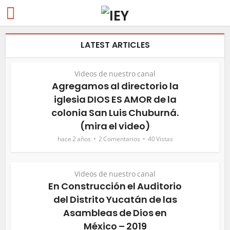
LATEST ARTICLES
Videos de nuestro canal
Agregamos al directorio la
iglesia DIOS ES AMOR de la
colonia San Luis Chuburná.
(mira el video)
hace 2 años
2 Comentarios
40 Vistas
Videos de nuestro canal
En Construcción el Auditorio
del Distrito Yucatán de las
Asambleas de Dios en
México – 2019