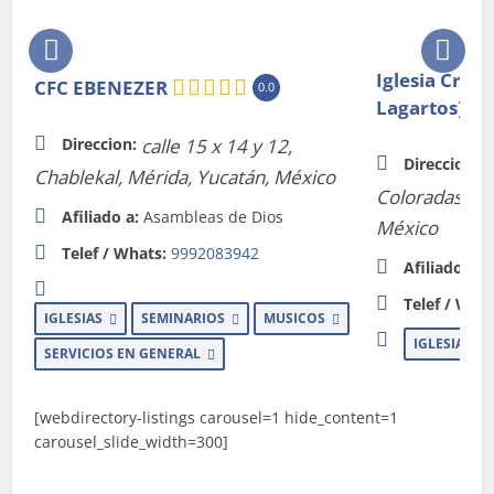
Iglesia Cris
CFC EBENEZER
0.0
Lagartos)
Direccion:
calle 15 x 14 y 12,
Direccion:
C
Chablekal
,
Mérida, Yucatán, México
Coloradas
,
Rí
Afiliado a:
Asambleas de Dios
México
Telef / Whats:
9992083942
Afiliado a:
A
Telef / What
IGLESIAS
SEMINARIOS
MUSICOS
IGLESIAS
SERVICIOS EN GENERAL
[webdirectory-listings carousel=1 hide_content=1
carousel_slide_width=300]